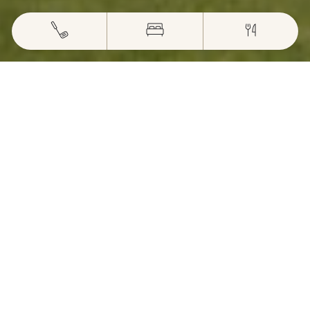
REJOIGNEZ
NOS EQUIPES
Rejoignez l’équipe dynamique du Domaine du
Gouverneur à travers différents services. Nous
veillerons à vous offrir un cadre de travail agréable,
en CDI ou en saisonnier afin de collaborer ensemble.
LES AVANTAGES
Accès libre au practice de golf.