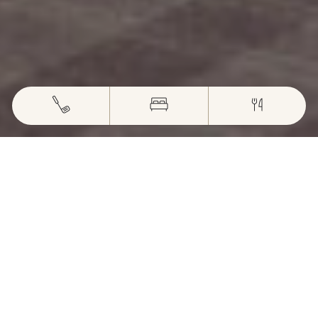
L’ÉQUIPEMENT DU GOLFEUR
VOTRE PROSHOP
Le Pro-Shop du Golf du Gouverneur est le plus
grand de la région Rhône-Alpes, avec 100m² dédié
aux équipements golfiques.
Découvrez tous les articles nécessaires à la pratique